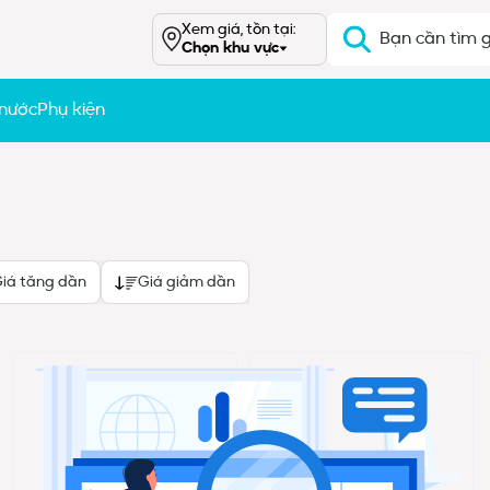
Xem giá, tồn tại:
Chọn khu vực
 nước
Phụ kiện
iá tăng dần
Giá giảm dần