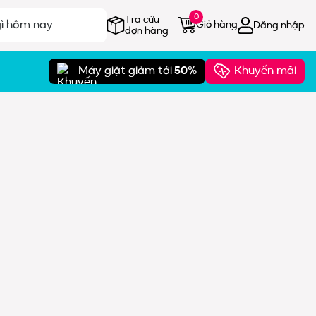
0
Tra cứu
Giỏ hàng
Đăng nhập
đơn hàng
Máy giặt giảm tới
50%
Khuyến mãi