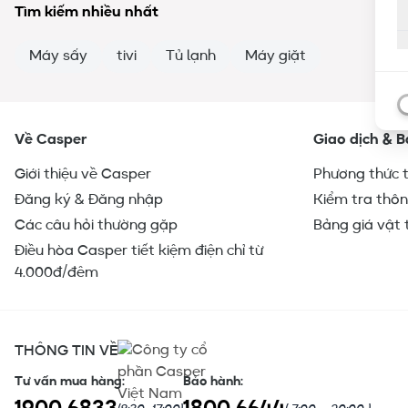
Tìm kiếm nhiều nhất
Máy sấy
tivi
Tủ lạnh
Máy giặt
Đ
Về Casper
Giao dịch & 
Giới thiệu về Casper
Phương thức 
Đăng ký & Đăng nhập
Kiểm tra thôn
Các câu hỏi thường gặp
Bảng giá vật 
Điều hòa Casper tiết kiệm điện chỉ từ
4.000đ/đêm
THÔNG TIN VỀ
Tư vấn mua hàng
:
Bảo hành
: