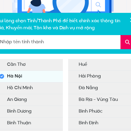
ui lòng chọn Tỉnh/Thành Phố để biết chính xác thông tin
iá, Khuyến mãi, Tồn kho và Dịch vụ mở rộng
Cần Thơ
Huế
Hà Nội
Hải Phòng
Không tìm thấy sản phẩm phù hợp
Hồ Chí Minh
Đà Nẵng
An Giang
Bà Rịa - Vũng Tàu
Bình Dương
Bình Phước
Bình Thuận
Bình Định