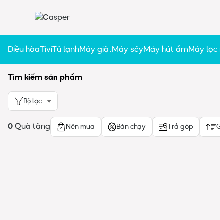
Điều hòa
Tivi
Tủ lạnh
Máy giặt
Máy sấy
Máy hút ẩm
Máy lọc
Tìm kiếm sản phẩm
Bộ lọc
0
Quà tặng
Nên mua
Bán chạy
Trả góp
G