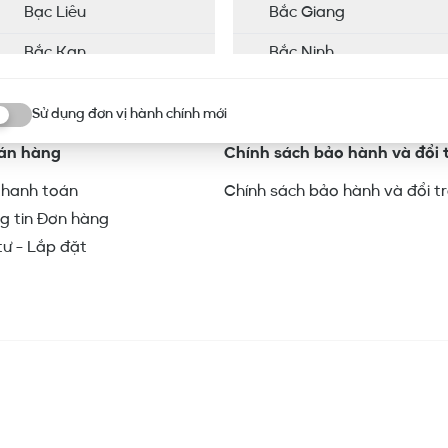
Bạc Liêu
Bắc Giang
Bắc Kạn
Bắc Ninh
Bến Tre
Cao Bằng
Sử dụng đơn vị hành chính mới
ơn vị hành chính mới
Cà Mau
Gia Lai
Bán hàng
Chính sách bảo hành và đổi 
Hoà Bình
Hà Giang
thanh toán
Chính sách bảo hành và đổi t
Hà Nam
Hà Tĩnh
g tin Đơn hàng
tư - Lắp đặt
Hưng Yên
Hải Dương
Hậu Giang
Khánh Hòa
Kiên Giang
Kon Tum
Lai Châu
Long An
Lào Cai
Lâm Đồng