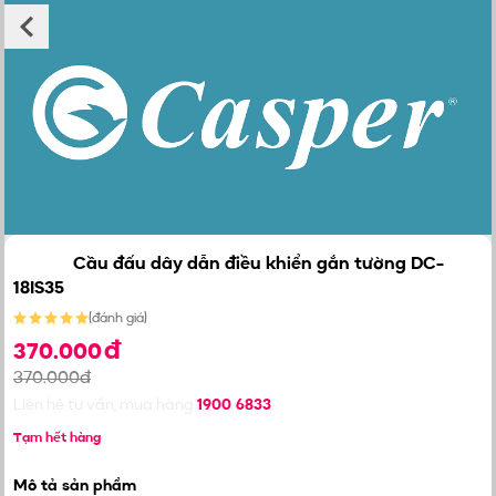
Cầu đấu dây dẫn điều khiển gắn tường DC-
18IS35
(
đánh giá
)
đ
370.000
370.000đ
Liên hệ tư vấn, mua hàng
1900 6833
Tạm hết hàng
Mô tả sản phẩm