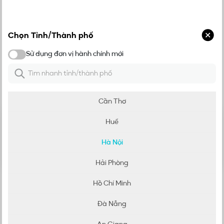
Thông số kỹ thuật
Chọn Tỉnh/Thành phố
Sử dụng đơn vị hành chính mới
Đơn vị hành chính mới
Đánh giá
Cầu đấu dây dẫn điều khiển gắn tường DC-18IS35
Chia sẻ đánh giá của bạn
Cần Thơ
5
Huế
5
/
5
4
3
Hà Nội
2
0
đánh giá
1
Hải Phòng
Hồ Chí Minh
Chưa có đánh giá
Đà Nẵng