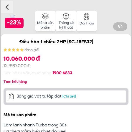
-
23
%
Mô tả sản
Thông số
Đánh giá
1
/
5
phẩm
kỹ thuật
Điều hòa 1 chiều 2HP (SC-18FS32)
(
đánh giá
)
đ
10.060.000
12.990.000đ
Liên hệ tư vấn, mua hàng
1900 6833
Tạm hết hàng
Bảng giá vật tư lắp đặt
(Chi tiết)
Mô tả sản phẩm
Làm lạnh nhanh Turbo trong 30s
Cơ chế tự cảm biến nhiệt độ iFeel