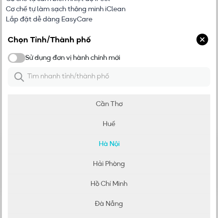
Cơ chế tự làm sạch thông minh iClean
Lắp đặt dễ dàng EasyCare
Môi chất lạnh R32 thân thiện với môi trường
Chọn Tỉnh/Thành phố
Thông số kỹ thuật
Sử dụng đơn vị hành chính mới
Đơn vị hành chính mới
Đánh giá
Điều hòa 1 chiều 2HP (SC-18FS32)
Cần Thơ
Chia sẻ đánh giá của bạn
Huế
5
Hà Nội
5
/
5
4
3
Hải Phòng
2
0
đánh giá
1
Hồ Chí Minh
Đà Nẵng
Chưa có đánh giá