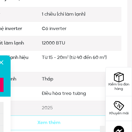
y
1 chiều (chỉ làm lạnh)
ệ inverter
Có inverter
t làm lạnh
12000 BTU
làm lạnh hiệu
Từ 15 - 20m² (từ 40 đến 60 m³)
ung bình
Thấp
Kiểm tra đơn
hàng
g
Điều hòa treo tường
mắt
2025
Khuyến mãi
n bảo hành máy
12 năm
Xem thêm