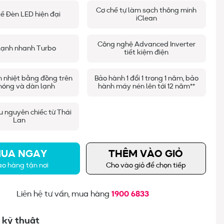
Cơ chế tự làm sạch thông minh
kế Đèn LED hiện đại
iClean
Công nghệ Advanced Inverter
lạnh nhanh Turbo
tiết kiệm điện
n nhiệt bằng đồng trên
Bảo hành 1 đổi 1 trong 1 năm, bảo
nóng và dàn lạnh
hành máy nén lên tới 12 năm**
 nguyên chiếc từ Thái
Lan
UA NGAY
THÊM VÀO GIỎ
ao hàng tận nơi
Cho vào giỏ để chọn tiếp
Liên hệ tư vấn, mua hàng
1900 6833
 kỹ thuật