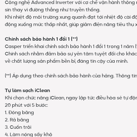
Công nghệ Advanced Inverter với cơ chế vận hành thông mi
sin thay vì đường thẳng như truyền thống.
Khi nhiệt độ môi trường xung quanh đạt tới nhiệt độ cài 
động xuống mức thấp nhất, giúp giảm điện năng tiêu thụ x
Chính sách bảo hành 1 đổi 1 (**)
Casper triển khai chính sách bảo hành 1 đổi 1 trong 1 năm 
Chính sách nhằm đảm bảo sự yên tâm tuyệt đối cho khách
về chất lượng sản phẩm bền bỉ, đáng tin cậy của mình.
(**) Áp dụng theo chính sách bảo hành của hãng. Thông tin c
Tự làm sạch iClean
Khi chọn chức năng iClean, ngay lập tức điều hòa sẽ tự đ
20 phút với 5 bước:
1. Đóng băng
2. Rã băng
3. Cuốn trôi
4. Làm nóng sấy khô