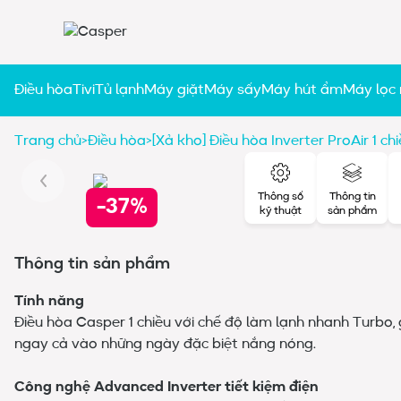
Điều hòa
Tivi
Tủ lạnh
Máy giặt
Máy sấy
Máy hút ẩm
Máy lọc
Trang chủ
>
Điều hòa
>
[Xả kho] Điều hòa Inverter ProAir 1 ch
Thông số
Thông tin
-37%
kỹ thuật
sản phẩm
Thông tin sản phẩm
Tính năng
Điều hòa Casper 1 chiều với chế độ làm lạnh nhanh Turbo,
ngay cả vào những ngày đặc biệt nắng nóng.
Công nghệ Advanced Inverter tiết kiệm điện