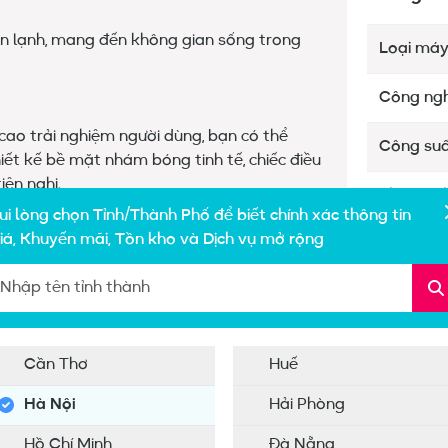
àn lạnh, mang đến không gian sống trong
Loại má
Công ngh
cao trải nghiệm người dùng, bạn có thể
Công suấ
iết kế bề mặt nhám bóng tinh tế, chiếc điều
ện nghi.
Phạm vi 
ui lòng chọn Tỉnh/Thành Phố để biết chính xác thông tin
quả
iá, Khuyến mãi, Tồn kho và Dịch vụ mở rộng
nh thế hệ mới mang lại công suất làm mát
Độ ồn tr
ng Ozone & không tác động nhiều đến tình
Kiểu dán
Cần Thơ
Huế
Năm ra 
Hà Nội
Hải Phòng
Thời gia
nén
Hồ Chí Minh
Đà Nẵng