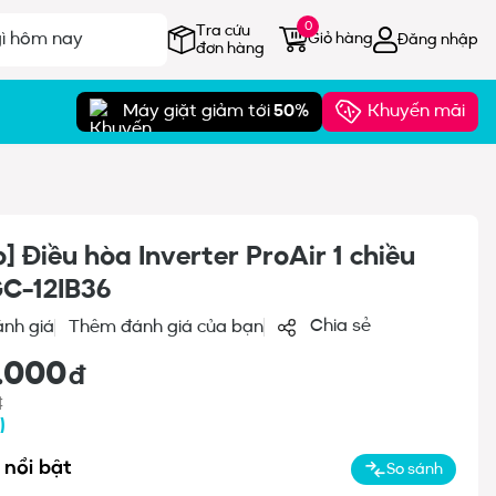
0
Tra cứu
Giỏ hàng
Đăng nhập
đơn hàng
Máy giặt giảm tới
50%
Khuyến mãi
] Điều hòa Inverter ProAir 1 chiều
GC-12IB36
Chia sẻ
ánh giá
Thêm đánh giá của bạn
.000
đ
đ
g
)
 nổi bật
So sánh