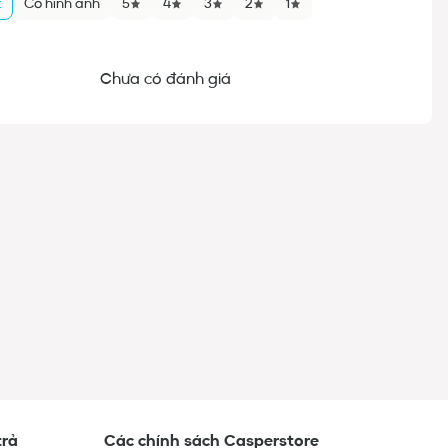
t
Có hình ảnh
5
4
3
2
1
Chưa có đánh giá
trả
Các chính sách Casperstore