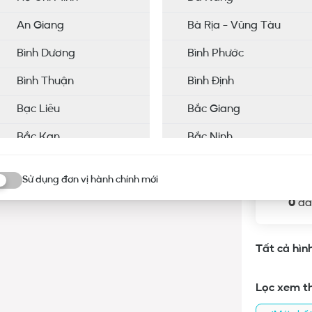
An Giang
Bà Rịa - Vũng Tàu
Loại Gas
Đánh gi
GC-12IB3
Bình Dương
Bình Phước
Thời gia
Bình Thuận
Bình Định
Chia s
Công ngh
Bạc Liêu
Bắc Giang
Bắc Kạn
Bắc Ninh
5
Bến Tre
Cao Bằng
Sử dụng đơn vị hành chính mới
ơn vị hành chính mới
Cà Mau
Gia Lai
0
đá
Hoà Bình
Hà Giang
Hà Nam
Hà Tĩnh
Tất cả hìn
Hưng Yên
Hải Dương
Lọc xem t
Hậu Giang
Khánh Hòa