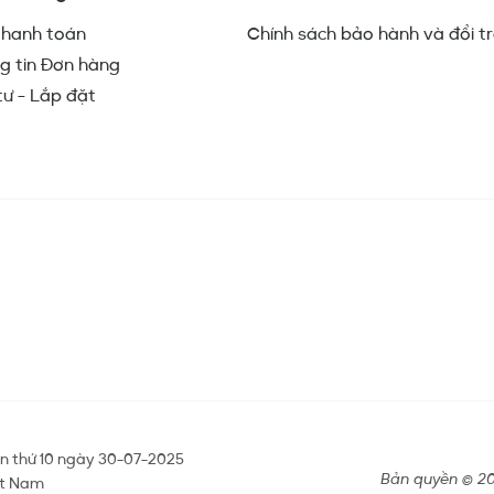
Thái Nguyên
Tiền Giang
thanh toán
Chính sách bảo hành và đổi t
g tin Đơn hàng
Trà Vinh
Tuyên Quang
tư - Lắp đặt
Tây Ninh
Vĩnh Long
Vĩnh Phúc
Yên Bái
Điện Biên
Đắk Lắk
Đắk Nông
Đồng Nai
Đồng Tháp
n thứ 10 ngày 30-07-2025
Bản quyền © 20
ệt Nam