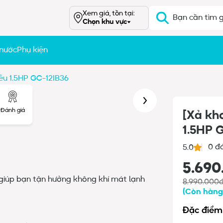
Xem giá, tồn tại:
Chọn khu vực
 nước
Phụ kiện
iều 1.5HP GC-12IB36
Đánh giá
[Xả kho
1.5HP 
0 đ
5.0
5.690
 giúp bạn tận hưởng không khí mát lạnh
8.990.000
(
Còn hàn
Đặc điểm