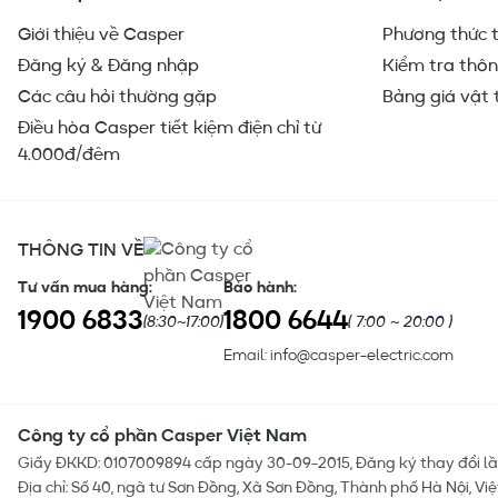
Giới thiệu về Casper
Phương thức 
Đăng ký & Đăng nhập
Kiểm tra thôn
Các câu hỏi thường gặp
Bảng giá vật 
Điều hòa Casper tiết kiệm điện chỉ từ
4.000đ/đêm
THÔNG TIN VỀ
Tư vấn mua hàng
:
Bảo hành
:
1900 6833
1800 6644
(8:30~17:00)
( 7:00 ~ 20:00 )
Email:
info@casper-electric.com
Công ty cổ phần Casper Việt Nam
Giấy ĐKKD
:
0107009894 cấp ngày 30-09-2015, Đăng ký thay đổi lầ
Địa chỉ
:
Số 40, ngã tư Sơn Đồng, Xã Sơn Đồng, Thành phố Hà Nội, Vi