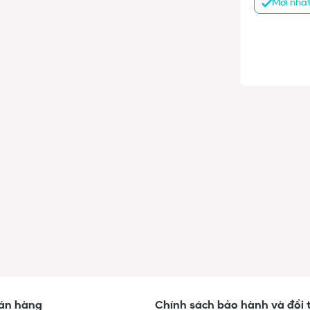
Mới nhấ
Kiên Giang
Kon Tum
Lai Châu
Long An
Lào Cai
Lâm Đồng
Lạng Sơn
Nam Định
Nghệ An
Ninh Bình
Ninh Thuận
Phú Thọ
Phú Yên
Quảng Bình
Quảng Nam
Quảng Ngãi
Quảng Ninh
Quảng Trị
Sóc Trăng
Sơn La
Thanh Hóa
Thái Bình
Bán hàng
Chính sách bảo hành và đổi 