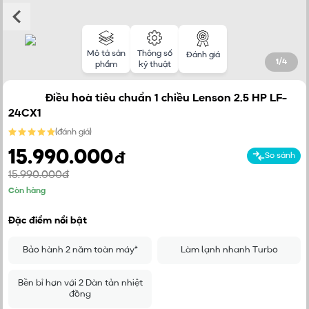
Mô tả sản
Thông số
Đánh giá
1
/
4
phẩm
kỹ thuật
Điều hoà tiêu chuẩn 1 chiều Lenson 2.5 HP LF-
24CX1
(
đánh giá
)
15.990.000
đ
So sánh
15.990.000đ
Còn hàng
Đặc điểm nổi bật
Bảo hành 2 năm toàn máy*
Làm lạnh nhanh Turbo
Bền bỉ hơn với 2 Dàn tản nhiệt
đồng