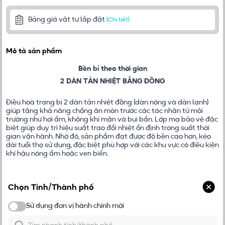
Bảng giá vật tư lắp đặt
(Chi tiết)
Mô tả sản phẩm
Bền bỉ theo thời gian
2 DÀN TẢN NHIỆT BẰNG ĐỒNG
Điều hoà trang bị 2 dàn tản nhiệt đồng (dàn nóng và dàn lạnh)
giúp tăng khả năng chống ăn mòn trước các tác nhân từ môi
trường như hơi ẩm, không khí mặn và bụi bẩn. Lớp mạ bảo vệ đặc
biệt giúp duy trì hiệu suất trao đổi nhiệt ổn định trong suốt thời
gian vận hành. Nhờ đó, sản phẩm đạt được độ bền cao hơn, kéo
dài tuổi thọ sử dụng, đặc biệt phù hợp với các khu vực có điều kiện
khí hậu nóng ẩm hoặc ven biển.
Chọn Tỉnh/Thành phố
Chế độ làm lạnh nhanh Turbo
MÁT NHANH TỨC THÌ
Sử dụng đơn vị hành chính mới
Đơn vị hành chính mới
Chế độ Turbo được thiết kế để tăng tốc quá trình làm lạnh trong