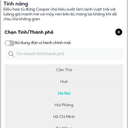
Tính năng
Điều hoà tủ đứng Casper cho hiệu suất làm lạnh vượt trội với
luồng gió mạnh mẽ và máy nén bền bỉ, mang lại không khí dễ
chịu cho không gian
Chọn Tỉnh/Thành phố
Sử dụng đơn vị hành chính mới
Đơn vị hành chính mới
Dàn nóng bền bỉ
Cần Thơ
Thiết kế dàn nóng bền bỉ, đảm bảo hoạt động của máy ngay cả
trong điều kiện thời tiết khắc nghiệt khi nhiệt độ ngoài trời từ -15
Huế
độ C đến 49 độ C. Thiết kế máy nén lớn hơn, đem lại khả năng
làm lạnh nhanh và mạnh mẽ hơn
Hà Nội
Hải Phòng
Xem thêm
Hồ Chí Minh