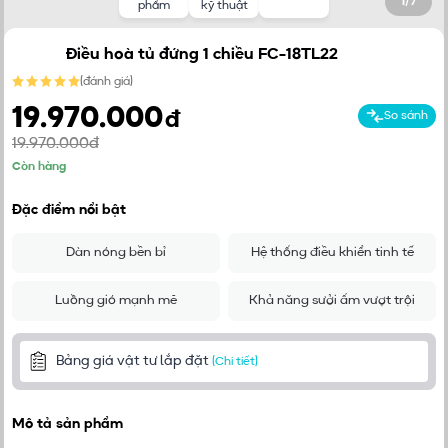
1
/
7
phẩm
kỹ thuật
Điều hoà tủ đứng 1 chiều FC-18TL22
(
đánh giá
)
19.970.000
đ
So sánh
19.970.000đ
Còn hàng
Đặc điểm nổi bật
Dàn nóng bền bỉ
Hệ thống điều khiển tinh tế
Luồng gió mạnh mẽ
Khả năng sưởi ấm vượt trội
Bảng giá vật tư lắp đặt
(Chi tiết)
Mô tả sản phẩm