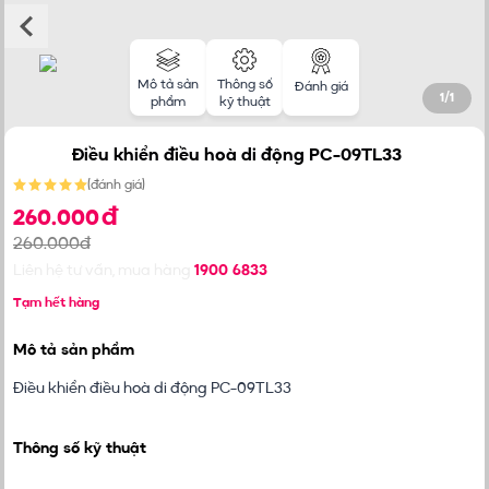
Mô tả sản
Thông số
Đánh giá
1
/
1
phẩm
kỹ thuật
Điều khiển điều hoà di động PC-09TL33
(
đánh giá
)
đ
260.000
260.000đ
Liên hệ tư vấn, mua hàng
1900 6833
Tạm hết hàng
Mô tả sản phẩm
Điều khiển điều hoà di động PC-09TL33
Thông số kỹ thuật