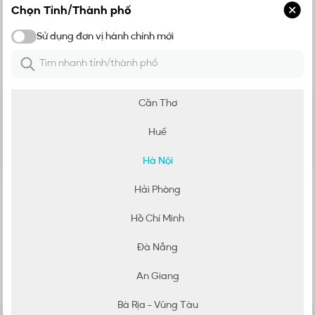
Chọn Tỉnh/Thành phố
Đánh giá
Điều khiển điều hoà di động PC-09TL33
Sử dụng đơn vị hành chính mới
Đơn vị hành chính mới
Chia sẻ đánh giá của bạn
5
Cần Thơ
5
/
5
4
3
Huế
2
0
đánh giá
1
Hà Nội
Hải Phòng
Chưa có đánh giá
Hồ Chí Minh
Đà Nẵng
An Giang
Bà Rịa - Vũng Tàu