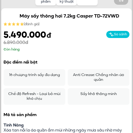
1
/
5
phẩm
kỹ thuật
Máy sấy thông hơi 7.2kg Casper TD-72VWD
(
đánh giá
)
5.490.000
đ
So sánh
6.890.000đ
Còn hàng
Đặc điểm nổi bật
16 chương trình sấy đa dạng
Anti Crease: Chống nhăn áo
quần
Chế độ Refresh - Loại bỏ mùi
Sấy khô thông minh
khó chịu
Mô tả sản phẩm
Tính Năng
Xóa tan nỗi lo áo quần ẩm mùi những ngày mưa sâu nhờ máy