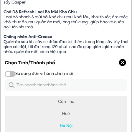
sấy Casper.
Chế Độ Refresh Loại Bỏ Mùi Khó Chịu
Loại bỏ nhanh 6 mùi hôi khó chịu: mùi khói lẩu, khói thuốc, ẩm mốc,
khói thức ăn, mùi quần áo mới, lông thú cưng... giúp bảo vệ quần
áo luôn như mới.
Chống nhăn Anti-Crease
Quần áo sau khi sấy sẽ được đảo tơi thêm trong lồng sấy tùy thời
gian cài đặt, tối đa trong 120 phút, nhờ đó giúp giảm giảm nhăn
nhàu quần áo một cách hiệu quả.
16 chương trình sấy đa dạng
Chọn Tỉnh/Thành phố
Chế độ sấy linh hoạt có thể xử lý đa dạng các loại trang phục
khác nhau: đồ cotton, đồ hỗn hợp, trang phục sợi tổng hợp,... sấy
Sử dụng đơn vị hành chính mới
khô và bảo vệ áo quần hiệu quả. Ngoài ra, người dùng có thể điều
Đơn vị hành chính mới
chỉnh thời gian sấy từ 30 phút lên đến 60 phút tùy theo nhu cầu
sử dụng.
Sấy nhanh tiết kiệm thời gian
Khả năng sấy nhanh tối ưu cho khối lượng quần áo mỏng, vừa từ 1
Cần Thơ
- 2kg, giúp bạn tiết kiệm thời gian chờ đợi và nhanh chóng tận
Xem thêm
hưởng quần áo thơm tho
Huế
Thông số kỹ thuật
Hà Nội